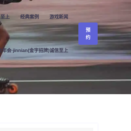
信至上
经典案例
游戏新闻
预
约
年会·jinnian(金字招牌)诚信至上