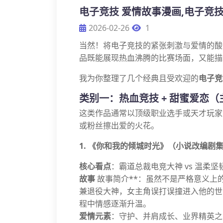
电子竞技 爱情故事漫画,电子竞
2026-02-26
1
当然！将电子竞技的紧张刺激与爱情的酸
品既能展现热血沸腾的比赛场面，又能描
我为你整理了几个经典且受欢迎的
电子竞
类别一：热血竞技 + 甜蜜爱恋
这类作品通常以顶级职业选手或天才玩家
或粉丝擦出爱的火花。
1. 《你和我的倾城时光》（小说改编剧
核心看点
：霸道总裁电竞大神 vs 温柔
故事
故事简介**：虽然不是严格意义上
兼退役大神，女主角误打误撞进入他的世
程中情感逐渐升温。
爱情元素
：守护、并肩成长、业界精英之