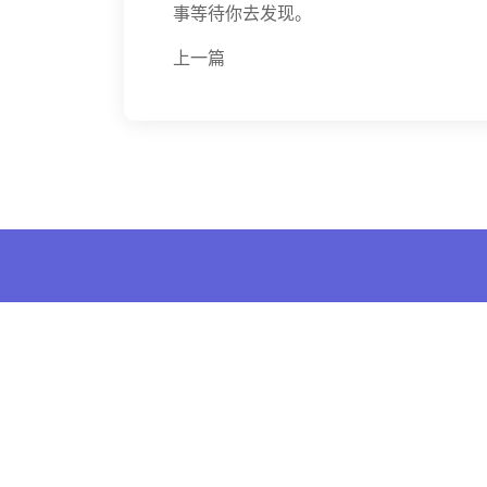
事等待你去发现。
上一篇
导航
jinnianhui金年会 · 首页官网,2025
解读金年
最新版入口-官网-登录-网址
牌)诚
【www.jnzx666.com】,金年会信
经典案
誉至上登录入口手机版你读过的黑