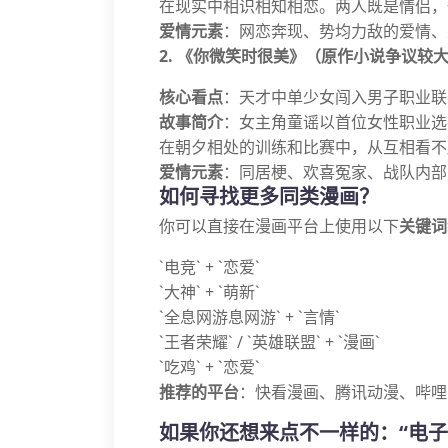
在现实中相识相知相恋。两人既是情侣，
爱情元素
：网恋奔现、势均力敌的爱情、
2. 《你微笑时很美》（原作小说争议较
核心看点
：天才中单少女闯入男子职业联
故事简介
：女主角童谣以首位女性职业选
在朝夕相处的训练和比赛中，从互相看不
爱情元素
：同居梗、欢喜冤家、战队内部
如何寻找更多同类漫画？
你可以直接在漫画平台上使用以下
关键词
`电竞` + `恋爱`
`大神` + `萌新`
`全息网游息网游` + `言情`
`王者荣耀` / `英雄联盟` + `漫画`
`吃鸡` + `恋爱`
推荐的平台
：快看漫画、腾讯动漫、哔哩
如果你还想来点不一样的：“电子