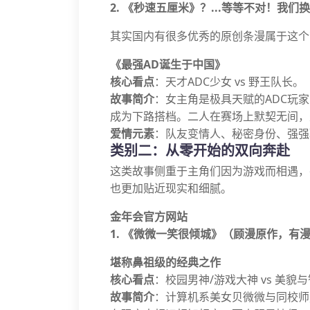
2. 《秒速五厘米》？...等等不对！我们
其实国内有很多优秀的原创条漫属于这个
《最强AD诞生于中国》
核心看点
：天才ADC少女 vs 野王队长。
故事简介
：女主角是极具天赋的ADC玩
成为下路搭档。二人在赛场上默契无间，
爱情元素
：队友变情人、秘密身份、强强
类别二：从零开始的双向奔赴
这类故事侧重于主角们因为游戏而相遇，
也更加贴近现实和细腻。
金年会官方网站
1. 《微微一笑很倾城》（顾漫原作，有
堪称鼻祖级的经典之作
核心看点
：校园男神/游戏大神 vs 美
故事简介
：计算机系美女贝微微与同校师