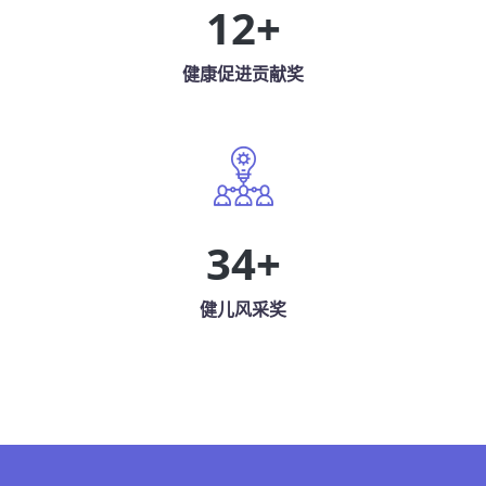
12
+
健康促进贡献奖
34
+
健儿风采奖