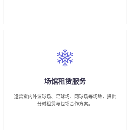
场馆租赁服务
运营室内外篮球场、足球场、网球场等场地，提供
分时租赁与包场合作方案。