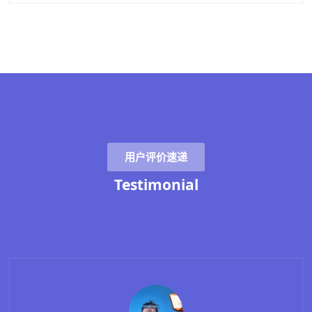
用户评价速递
Testimonial