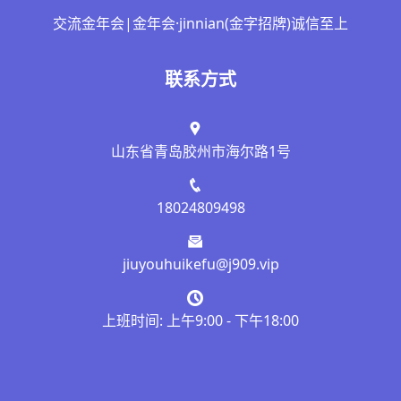
交流金年会|金年会·jinnian(金字招牌)诚信至上
联系方式
山东省青岛胶州市海尔路1号
18024809498
jiuyouhuikefu@j909.vip
上班时间: 上午9:00 - 下午18:00