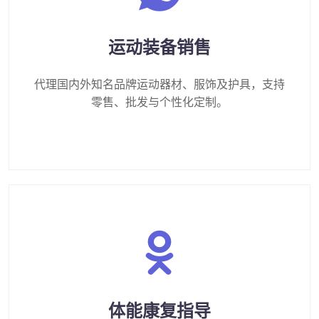
运动装备销售
代理国内外知名品牌运动器材、服饰及护具，支持
零售、批发与个性化定制。
体能康复指导